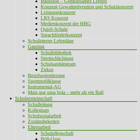
Inklusion – Gemeinsames Lernen
Konzept Gewaltprävention und Schutzkonzept
Leistungskonzept
LRS Konzept
Medienkonzept der HBG
QuisS-Schule
Sprachförderkonzept
Schulinterne Lehrpläne
Ganztag
Schulbibliothek
Streitschlichtung
Schulsanitätsteam
Zirkus
Berufsorientierung
Sportprofilklasse
Instrumental-AG
Mais que uma bola – mehr als ein Ball
Schulgemeinschaft
Schulleitung
Kollegium
Schulsozialarbeit
Zuständigkeiten
Elternarbeit
Schulpflegschaft
Böll-Oase