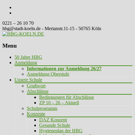
0221 – 26 10 70
hbg@stadt-koeln.de - Merianstr.11-15 - 50765 Köln
Menu
Skip
50 Jahre HBG
to
Anmeldung
content
Informationen zur Anmeldung 26/27
Anmeldung Oberstufe
Unsere Schule
Grußwort
Abschlüsse
Bedingungen für Abschlüsse
ZP 10 – 26 – Aktuell
Schulprogramm
Konzepte
DAZ Konzept
Gesunde Schule
Hygieneplan der HBG