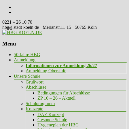
0221 – 26 10 70
hbg@stadt-koeln.de - Merianstr.11-15 - 50765 Köln
Menu
Skip
50 Jahre HBG
to
Anmeldung
content
Informationen zur Anmeldung 26/27
Anmeldung Oberstufe
Unsere Schule
Grußwort
Abschlüsse
Bedingungen für Abschlüsse
ZP 10 – 26 – Aktuell
Schulprogramm
Konzepte
DAZ Konzept
Gesunde Schule
Hygieneplan der HBG