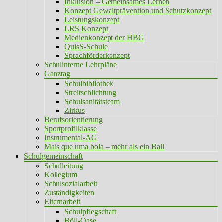
Inklusion – Gemeinsames Lernen
Konzept Gewaltprävention und Schutzkonzept
Leistungskonzept
LRS Konzept
Medienkonzept der HBG
QuisS-Schule
Sprachförderkonzept
Schulinterne Lehrpläne
Ganztag
Schulbibliothek
Streitschlichtung
Schulsanitätsteam
Zirkus
Berufsorientierung
Sportprofilklasse
Instrumental-AG
Mais que uma bola – mehr als ein Ball
Schulgemeinschaft
Schulleitung
Kollegium
Schulsozialarbeit
Zuständigkeiten
Elternarbeit
Schulpflegschaft
Böll-Oase