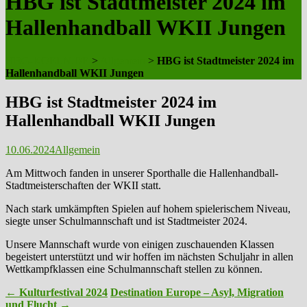
HBG ist Stadtmeister 2024 im
Hallenhandball WKII Jungen
HBG-KOELN.DE
>
Allgemein
>
HBG ist Stadtmeister 2024 im
Hallenhandball WKII Jungen
HBG ist Stadtmeister 2024 im
Hallenhandball WKII Jungen
10.06.2024
Allgemein
Am Mittwoch fanden in unserer Sporthalle die Hallenhandball-
Stadtmeisterschaften der WKII statt.
Nach stark umkämpften Spielen auf hohem spielerischem Niveau,
siegte unser Schulmannschaft und ist Stadtmeister 2024.
Unsere Mannschaft wurde von einigen zuschauenden Klassen
begeistert unterstützt und wir hoffen im nächsten Schuljahr in allen
Wettkampfklassen eine Schulmannschaft stellen zu können.
Post
←
Kulturfestival 2024
Destination Europe – Asyl, Migration
und Flucht
→