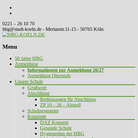
0221 – 26 10 70
hbg@stadt-koeln.de - Merianstr.11-15 - 50765 Köln
Menu
Skip
50 Jahre HBG
to
Anmeldung
content
Informationen zur Anmeldung 26/27
Anmeldung Oberstufe
Unsere Schule
Grußwort
Abschlüsse
Bedingungen für Abschlüsse
ZP 10 – 26 – Aktuell
Schulprogramm
Konzepte
DAZ Konzept
Gesunde Schule
Hygieneplan der HBG