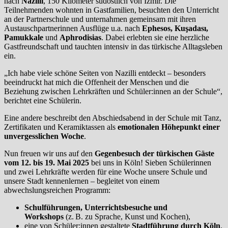
nach
Nazilli
, 150 Kilometer südöstlich von Izmir. Die
Teilnehmenden wohnten in Gastfamilien, besuchten den Unterricht
an der Partnerschule und unternahmen gemeinsam mit ihren
Austauschpartnerinnen Ausflüge u.a. nach
Ephesos, Kuşadası,
Pamukkale
und
Aphrodisias
. Dabei erlebten sie eine herzliche
Gastfreundschaft und tauchten intensiv in das türkische Alltagsleben
ein.
„Ich habe viele schöne Seiten von Nazilli entdeckt – besonders
beeindruckt hat mich die Offenheit der Menschen und die
Beziehung zwischen Lehrkräften und Schüler:innen an der Schule“,
berichtet eine Schülerin.
Eine andere beschreibt den Abschiedsabend in der Schule mit Tanz,
Zertifikaten und Keramiktassen als
emotionalen Höhepunkt einer
unvergesslichen Woche
.
Nun freuen wir uns auf den
Gegenbesuch der türkischen Gäste
vom 12. bis 19. Mai 2025
bei uns in Köln! Sieben Schülerinnen
und zwei Lehrkräfte werden für eine Woche unsere Schule und
unsere Stadt kennenlernen – begleitet von einem
abwechslungsreichen Programm:
Schulführungen, Unterrichtsbesuche und
Workshops
(z. B. zu Sprache, Kunst und Kochen),
eine von Schüler:innen gestaltete
Stadtführung durch Köln
,