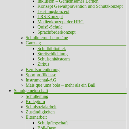
Inklusion – Gemeinsames Lernen
Konzept Gewaltprävention und Schutzkonzept
Leistungskonzept
LRS Konzept
Medienkonzept der HBG
QuisS-Schule
Sprachförderkonzept
Schulinterne Lehrpläne
Ganztag
Schulbibliothek
Streitschlichtung
Schulsanitätsteam
Zirkus
Berufsorientierung
Sportprofilklasse
Instrumental-AG
Mais que uma bola – mehr als ein Ball
Schulgemeinschaft
Schulleitung
Kollegium
Schulsozialarbeit
Zuständigkeiten
Elternarbeit
Schulpflegschaft
Böll-Oase