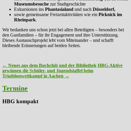
Museumsbesuche
zur Stadtgeschichte
Exkursionen ins
Phantasialand
und nach
Düsseldorf,
sowie gemeinsame Freizeitaktivitäten wie ein
Picknick im
Rheinpark
.
Wir bedanken uns schon jetzt bei allen Beteiligten – besonders bei
den Gastfamilien – für ihr Engagement und ihre Unterstützung.
Dieses Austauschprojekt lebt vom Miteinander – und schafft
bleibende Erinnerungen auf beiden Seiten.
Post
←
Neues aus dem Buchclub und der Bibliothek
HBG-Aktive
gewinnen die Schüler- und Jugendstaffel beim
navigation
Triathlonwettkampf in Aachen
→
Termine
HBG kompakt