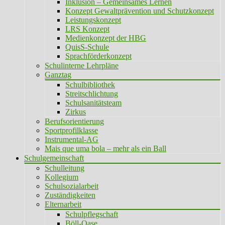
Inklusion – Gemeinsames Lernen
Konzept Gewaltprävention und Schutzkonzept
Leistungskonzept
LRS Konzept
Medienkonzept der HBG
QuisS-Schule
Sprachförderkonzept
Schulinterne Lehrpläne
Ganztag
Schulbibliothek
Streitschlichtung
Schulsanitätsteam
Zirkus
Berufsorientierung
Sportprofilklasse
Instrumental-AG
Mais que uma bola – mehr als ein Ball
Schulgemeinschaft
Schulleitung
Kollegium
Schulsozialarbeit
Zuständigkeiten
Elternarbeit
Schulpflegschaft
Böll-Oase