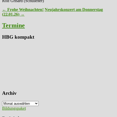
Rolf Grisard (Schulleiter)
Post
←
Frohe Weihnachten!
Neujahrskonzert am Donnerstag
(22.01.26)
→
navigation
Termine
HBG kompakt
Archiv
Archiv
Bildungspaket