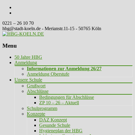
0221 – 26 10 70
hbg@stadt-koeln.de - Merianstr.11-15 - 50765 Köln
Menu
Skip
50 Jahre HBG
to
Anmeldung
content
Informationen zur Anmeldung 26/27
Anmeldung Oberstufe
Unsere Schule
Grußwort
Abschlüsse
Bedingungen für Abschlüsse
ZP 10 – 26 – Aktuell
Schulprogramm
Konzepte
DAZ Konzept
Gesunde Schule
Hygieneplan der HBG