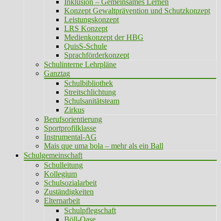
Inklusion – Gemeinsames Lernen
Konzept Gewaltprävention und Schutzkonzept
Leistungskonzept
LRS Konzept
Medienkonzept der HBG
QuisS-Schule
Sprachförderkonzept
Schulinterne Lehrpläne
Ganztag
Schulbibliothek
Streitschlichtung
Schulsanitätsteam
Zirkus
Berufsorientierung
Sportprofilklasse
Instrumental-AG
Mais que uma bola – mehr als ein Ball
Schulgemeinschaft
Schulleitung
Kollegium
Schulsozialarbeit
Zuständigkeiten
Elternarbeit
Schulpflegschaft
Böll-Oase