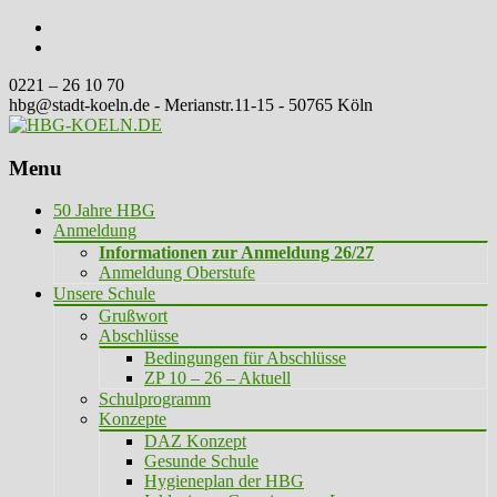
0221 – 26 10 70
hbg@stadt-koeln.de - Merianstr.11-15 - 50765 Köln
Menu
Skip
50 Jahre HBG
to
Anmeldung
content
Informationen zur Anmeldung 26/27
Anmeldung Oberstufe
Unsere Schule
Grußwort
Abschlüsse
Bedingungen für Abschlüsse
ZP 10 – 26 – Aktuell
Schulprogramm
Konzepte
DAZ Konzept
Gesunde Schule
Hygieneplan der HBG