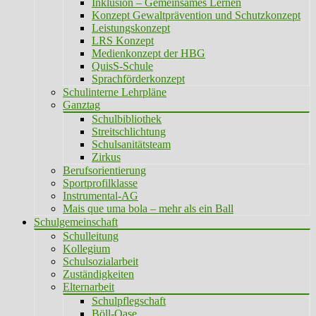
Inklusion – Gemeinsames Lernen
Konzept Gewaltprävention und Schutzkonzept
Leistungskonzept
LRS Konzept
Medienkonzept der HBG
QuisS-Schule
Sprachförderkonzept
Schulinterne Lehrpläne
Ganztag
Schulbibliothek
Streitschlichtung
Schulsanitätsteam
Zirkus
Berufsorientierung
Sportprofilklasse
Instrumental-AG
Mais que uma bola – mehr als ein Ball
Schulgemeinschaft
Schulleitung
Kollegium
Schulsozialarbeit
Zuständigkeiten
Elternarbeit
Schulpflegschaft
Böll-Oase