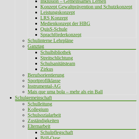
Inklusion – Gemeinsames Lernen
Konzept Gewaltprävention und Schutzkonzept
Leistungskonzept
LRS Konzept
Medienkonzept der HBG
QuisS-Schule
Sprachförderkonzept
Schulinterne Lehrpläne
Ganztag
Schulbibliothek
Streitschlichtung
Schulsanitätsteam
Zirkus
Berufsorientierung
Sportprofilklasse
Instrumental-AG
Mais que uma bola – mehr als ein Ball
Schulgemeinschaft
Schulleitung
Kollegium
Schulsozialarbeit
Zuständigkeiten
Elternarbeit
Schulpflegschaft
Böll-Oase