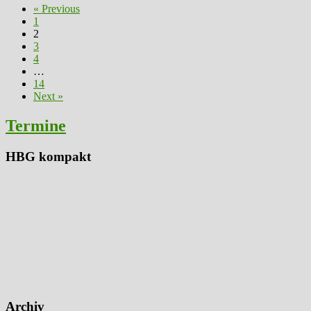
Posts
« Previous
1
navigation
2
3
4
…
14
Next »
Termine
HBG kompakt
Archiv