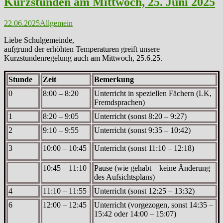
Kurzstunden am Mittwoch, 25. Juni 2025
22.06.2025
Allgemein
Liebe Schulgemeinde,
aufgrund der erhöhten Temperaturen greift unsere
Kurzstundenregelung auch am Mittwoch, 25.6.25.
Stunde
Zeit
Bemerkung
0
8:00 – 8:20
Unterricht in speziellen Fächern (LK,
Fremdsprachen)
1
8:20 – 9:05
Unterricht (sonst 8:20 – 9:27)
2
9:10 – 9:55
Unterricht (sonst 9:35 – 10:42)
3
10:00 – 10:45
Unterricht (sonst 11:10 – 12:18)
10:45 – 11:10
Pause (wie gehabt – keine Änderung
des Aufsichtsplans)
4
11:10 – 11:55
Unterricht (sonst 12:25 – 13:32)
6
12:00 – 12:45
Unterricht (vorgezogen, sonst 14:35 –
15:42 oder 14:00 – 15:07)