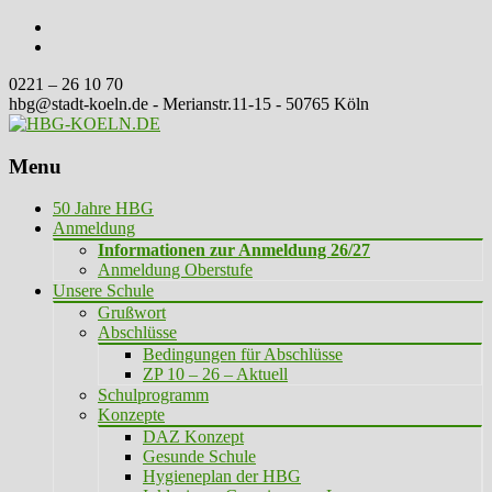
0221 – 26 10 70
hbg@stadt-koeln.de - Merianstr.11-15 - 50765 Köln
Menu
Skip
50 Jahre HBG
to
Anmeldung
content
Informationen zur Anmeldung 26/27
Anmeldung Oberstufe
Unsere Schule
Grußwort
Abschlüsse
Bedingungen für Abschlüsse
ZP 10 – 26 – Aktuell
Schulprogramm
Konzepte
DAZ Konzept
Gesunde Schule
Hygieneplan der HBG