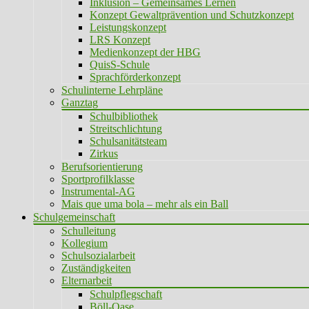
Inklusion – Gemeinsames Lernen
Konzept Gewaltprävention und Schutzkonzept
Leistungskonzept
LRS Konzept
Medienkonzept der HBG
QuisS-Schule
Sprachförderkonzept
Schulinterne Lehrpläne
Ganztag
Schulbibliothek
Streitschlichtung
Schulsanitätsteam
Zirkus
Berufsorientierung
Sportprofilklasse
Instrumental-AG
Mais que uma bola – mehr als ein Ball
Schulgemeinschaft
Schulleitung
Kollegium
Schulsozialarbeit
Zuständigkeiten
Elternarbeit
Schulpflegschaft
Böll-Oase