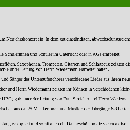
zum Neujahrskonzert ein. In dem gut einstündigen, abwechselungsreic
ie Schülerinnen und Schüler im Unterricht oder in AGs erarbeitet.
erflöten, Saxophonen, Trompeten, Gitarren und Schlagzeug zeigten di
emble unter Leitung von Herrn Wiedemann erarbeitet hatten.
n und Sänger des Unterstufenchores verschiedene Lieder aus ihrem ne
ecker und Herrn Wiedemann) zeigten ihr Können in verschiedenen klei
r HBG) gab unter der Leitung von Frau Streicher und Herrn Wiedema
schen aus ca. 25 Musikerinnen und Musiker der Jahrgänge 6-8 besteht
fang gekoppelt und somit auch ein Dankeschön an die vielen aktiven E