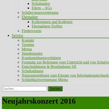
Schulgarten
Eltern – AGs
Schüler:innenvertretung
Ehemalige
Kolleginnen und Kollegen
Ehemaligen-Treffen
Förderverein
Service
Kontakt
Termine
Mensa
Stundenraster
Krankmeldungsverfahren
Formular zur Befreiung vom Unterricht und von Schulve
Entschuldigung & Beurlaubung SII
Schulordnung
Nutzungsordnung zum Einsatz von Informationstechnol
Schließfachvermietung Mietra
Suchen
nach:
Neujahrskonzert 2016