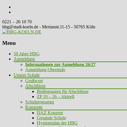
0221 – 26 10 70
hbg@stadt-koeln.de - Merianstr.11-15 - 50765 Köln
Menu
Skip
50 Jahre HBG
to
Anmeldung
content
Informationen zur Anmeldung 26/27
Anmeldung Oberstufe
Unsere Schule
Grußwort
Abschlüsse
Bedingungen für Abschlüsse
ZP 10 – 26 – Aktuell
Schulprogramm
Konzepte
DAZ Konzept
Gesunde Schule
Hygieneplan der HBG