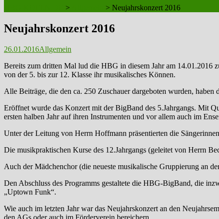
HBG-KOELN.DE
>
Allgemein
>
Neujahrskonzert 2016
Neujahrskonzert 2016
26.01.2016
Allgemein
Bereits zum dritten Mal lud die HBG in diesem Jahr am 14.01.2016 
von der 5. bis zur 12. Klasse ihr musikalisches Können.
Alle Beiträge, die den ca. 250 Zuschauer dargeboten wurden, haben d
Eröffnet wurde das Konzert mit der BigBand des 5.Jahrgangs. Mit Qu
ersten halben Jahr auf ihren Instrumenten und vor allem auch im Ens
Unter der Leitung von Herrn Hoffmann präsentierten die Sängerinne
Die musikpraktischen Kurse des 12.Jahrgangs (geleitet von Herrn B
Auch der Mädchenchor (die neueste musikalische Gruppierung an de
Den Abschluss des Programms gestaltete die HBG-BigBand, die inzwi
„Uptown Funk“.
Wie auch im letzten Jahr war das Neujahrskonzert an den Neujahrsemp
den AGs oder auch im Förderverein bereichern.